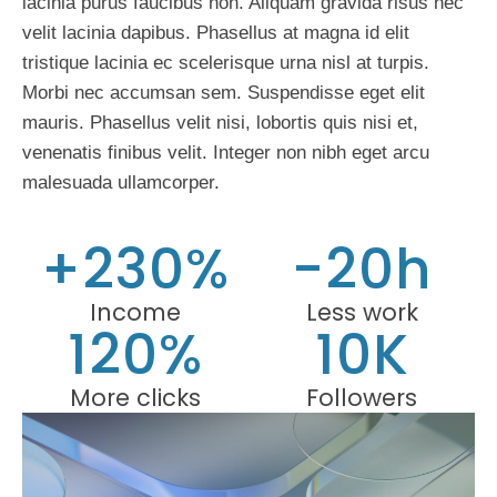
lacinia purus faucibus non. Aliquam gravida risus nec
velit lacinia dapibus. Phasellus at magna id elit
tristique lacinia ec scelerisque urna nisl at turpis.
Morbi nec accumsan sem. Suspendisse eget elit
mauris. Phasellus velit nisi, lobortis quis nisi et,
venenatis finibus velit. Integer non nibh eget arcu
malesuada ullamcorper.
+230%
-20h
Income
Less work
120%
10K
More clicks
Followers