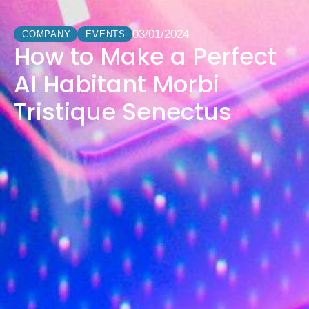
03/01/2024
COMPANY
EVENTS
How to Make a Perfect
AI Habitant Morbi
Tristique Senectus